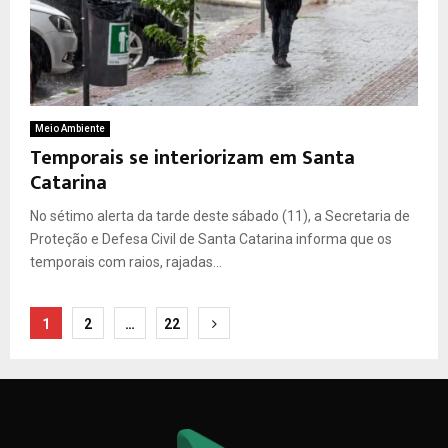
Meio Ambiente
Temporais se interiorizam em Santa
Catarina
No sétimo alerta da tarde deste sábado (11), a Secretaria de
Proteção e Defesa Civil de Santa Catarina informa que os
temporais com raios, rajadas...
Paginação
1
2
…
22
de
posts