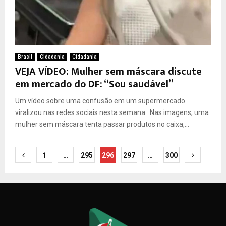
Brasil
Cidadania
Cidadania
VEJA VÍDEO: Mulher sem máscara discute
em mercado do DF: “Sou saudável”
Um vídeo sobre uma confusão em um supermercado
viralizou nas redes sociais nesta semana. Nas imagens, uma
mulher sem máscara tenta passar produtos no caixa,...
Paginação
1
…
295
296
297
…
300
de
posts