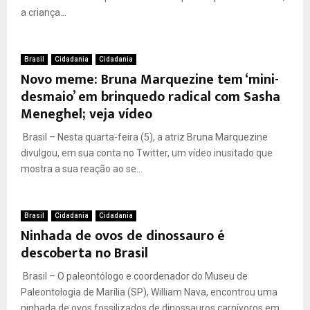
a criança...
Brasil
Cidadania
Cidadania
Novo meme: Bruna Marquezine tem ‘mini-
desmaio’ em brinquedo radical com Sasha
Meneghel; veja vídeo
Brasil – Nesta quarta-feira (5), a atriz Bruna Marquezine
divulgou, em sua conta no Twitter, um vídeo inusitado que
mostra a sua reação ao se...
Brasil
Cidadania
Cidadania
Ninhada de ovos de dinossauro é
descoberta no Brasil
Brasil – O paleontólogo e coordenador do Museu de
Paleontologia de Marília (SP), William Nava, encontrou uma
ninhada de ovos fossilizados de dinossauros carnívoros em...