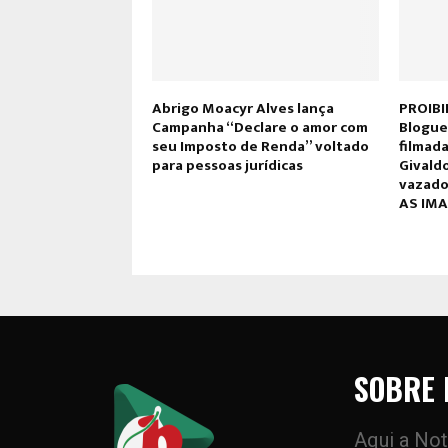
Abrigo Moacyr Alves lança
PROIB
Campanha “Declare o amor com
Blogue
seu Imposto de Renda” voltado
filmad
para pessoas jurídicas
Givaldo
vazado 
AS IM
SOBRE 
Aqui a Not