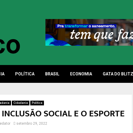
IA
POLÍTICA
BRASIL
ECONOMIA
GATA DO BLIT
adania
Cidadania
Política
 INCLUSÃO SOCIAL E O ESPORTE
edator
setembro 29, 2022