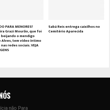
IDO PARA MENORES!
Sabá Reis entrega caixilhos no
ira Grazi Mourão, que foi
Cemitério Aparecida
a beijando o mendigo
 Alves, tem vídeo íntimo
nas redes sociais. VEJA
AGENS
NÓS
ícia não Para