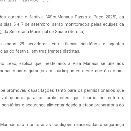
oria Farias
setembro 3, 2025
as durante o festival “#SouManaus Passo a Paço 2025”, da
os dias 5 e 7 de setembro, serão monitorados pelas equipes da
s), da Secretaria Municipal de Saúde (Semsa).
izados 29 servidores, entre fiscais sanitários e agentes
ias do festival, em três frentes distintas.
mo Leão, explica que, neste ano, a Visa Manaus se une aos
cionar mais segurança aos participantes deste que é o maior
ipe promoveu capacitações tanto para os permissionários que
tival quanto para os ambulantes que ficarão no entorno,
sanitárias e segurança alimentar desde a etapa preparatória do
a Manaus irão monitorar as condições relacionadas à segurança