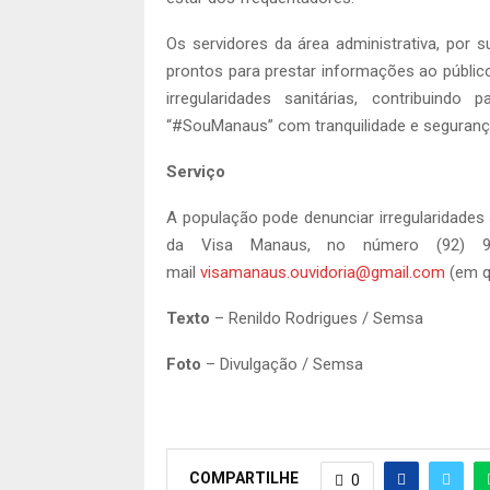
Os servidores da área administrativa, por 
prontos para prestar informações ao públi
irregularidades sanitárias, contribuin
“#SouManaus” com tranquilidade e seguranç
Serviço
A população pode denunciar irregularidades 
da Visa Manaus, no número (92) 9
mail
visamanaus.ouvidoria@gmail.com
(em qu
Texto
– Renildo Rodrigues / Semsa
Foto
– Divulgação / Semsa
COMPARTILHE
0