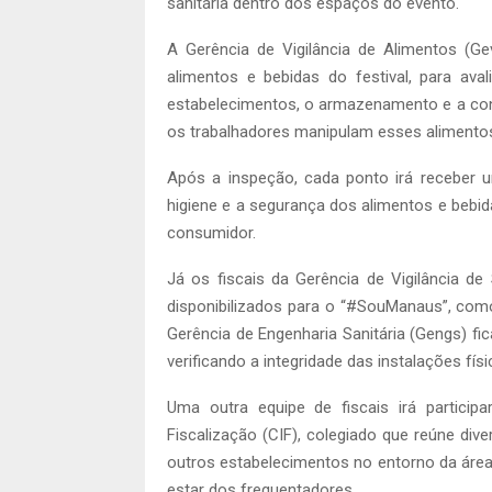
sanitária dentro dos espaços do evento.
A Gerência de Vigilância de Alimentos (Ge
alimentos e bebidas do festival, para av
estabelecimentos, o armazenamento e a co
os trabalhadores manipulam esses alimentos
Após a inspeção, cada ponto irá receber u
higiene e a segurança dos alimentos e bebid
consumidor.
Já os fiscais da Gerência de Vigilância d
disponibilizados para o “#SouManaus”, com
Gerência de Engenharia Sanitária (Gengs) fi
verificando a integridade das instalações fís
Uma outra equipe de fiscais irá particip
Fiscalização (CIF), colegiado que reúne dive
outros estabelecimentos no entorno da área 
estar dos frequentadores.