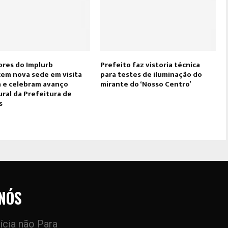
ores do Implurb
Prefeito faz vistoria técnica
em nova sede em visita
para testes de iluminação do
a e celebram avanço
mirante do ‘Nosso Centro’
ral da Prefeitura de
s
NÓS
ícia não Para