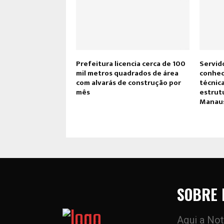
Prefeitura licencia cerca de 100
Servid
mil metros quadrados de área
conhec
com alvarás de construção por
técnic
mês
estrutu
Manau
SOBRE 
Aqui a Not