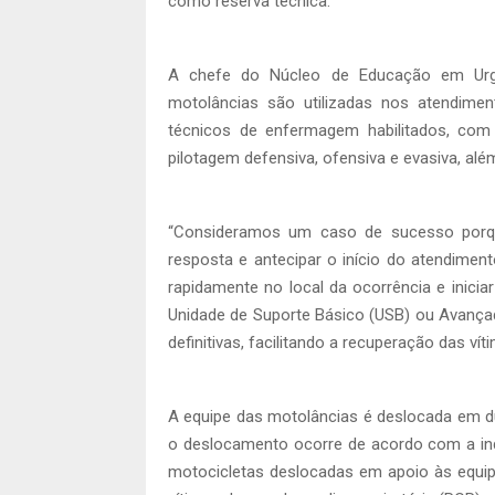
como reserva técnica.
A chefe do Núcleo de Educação em Urgê
motolâncias são utilizadas nos atendime
técnicos de enfermagem habilitados, com
pilotagem defensiva, ofensiva e evasiva, al
“Consideramos um caso de sucesso porqu
resposta e antecipar o início do atendime
rapidamente no local da ocorrência e inici
Unidade de Suporte Básico (USB) ou Avançad
definitivas, facilitando a recuperação das ví
A equipe das motolâncias é deslocada em du
o deslocamento ocorre de acordo com a indi
motocicletas deslocadas em apoio às equi