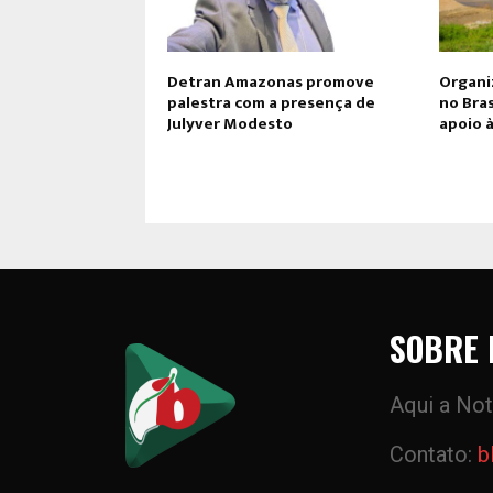
Detran Amazonas promove
Organiz
palestra com a presença de
no Bra
Julyver Modesto
apoio 
SOBRE 
Aqui a Not
Contato:
b