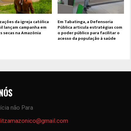
ações da igreja católica
Em Tabatinga, a Defensoria
sil lançam campanha em
Pública articula estratégias com
às secas na Amazônia
o poder público para facilitar o
acesso da população à saúde
NÓS
ícia não Para
litzamazonico@gmail.com