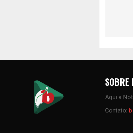
SOBRE 
Aqui a Not
Contato:
b