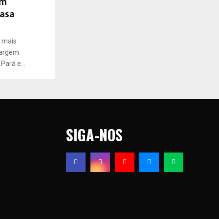
em
Nasa
r mais
Margem
Pará e...
SIGA-NOS