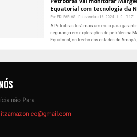
Petrobras vai monitorar Marg
Equatorial com tecnologia da 
Por
EDI FARIAS
dezembro 16, 2024
0
171
A Petrobras terá mais um meio para garanti
segurança em explorações de petróleo na 
Equatorial, no trecho dos estados do Amapá, 
NÓS
ícia não Para
litzamazonico@gmail.com