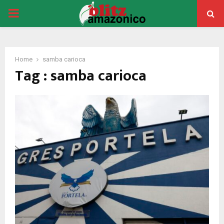
PRIMARY
MENU
Home
samba carioca
Tag : samba carioca