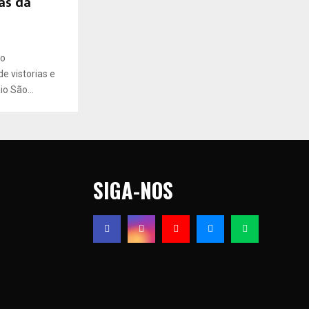
as da
do
e vistorias e
o São...
SIGA-NOS