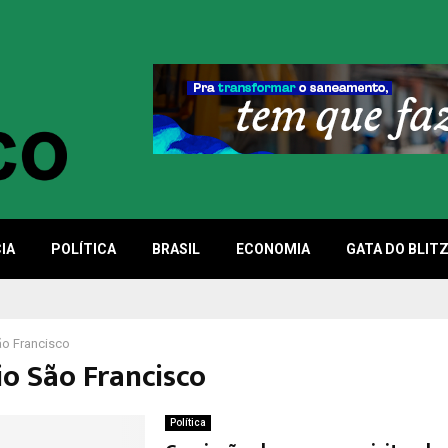
IA
POLÍTICA
BRASIL
ECONOMIA
GATA DO BLIT
ão Francisco
io São Francisco
Política