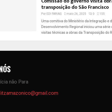
Comissão do governo visita obr
transposição do São Francisco
Por
EDI FARIAS
maio 26, 2025
0
155
Uma comitiva do Ministério da Integração e 
Desenvolvimento Regional iniciou uma série d
visitas técnicas a obras da Transposição do Ri
NÓS
ícia não Para
litzamazonico@gmail.com