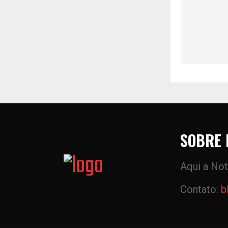
SOBRE 
Aqui a Not
Contato:
b