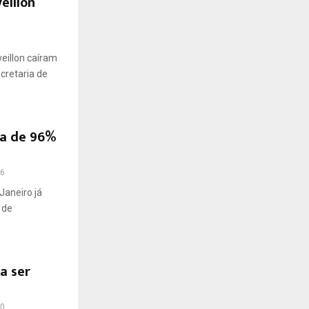
eillon
eillon caíram
cretaria de
sa de 96%
6
Janeiro já
 de
a ser
0