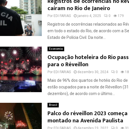
Registros de ocorrências no Rév
caíram no Rio de Janeiro
Por
EDI FARIAS
janeiro 4, 2025
0
179
Registros de ocorrências relacionados ao Rév
em todo o estado do Rio, de acordo com a Se
Estado de Polícia Civil. Da noite...
Economia
Ocupação hoteleira do Rio pas
para o Réveillon
Por
EDI FARIAS
dezembro 30, 2024
0
18
Mais de 96% dos quartos de hotéis do Rio de 
estão ocupados para a noite de Réveillon (31
dezembro), de acordo com o último...
Brasil
Palco do réveillon 2023 começa 
montado na Avenida Paulista
Por
EDI FARIAS
dezembro 23, 2022
0
31