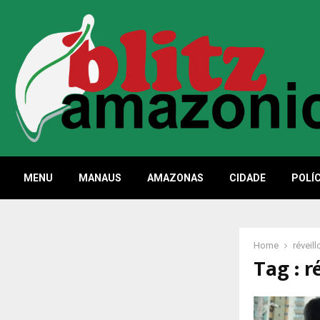
MENU
MANAUS
AMAZONAS
CIDADE
POLÍC
Home
réveill
Tag : r