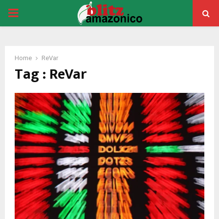
PRIMARY
MENU
Home
ReVar
Tag : ReVar