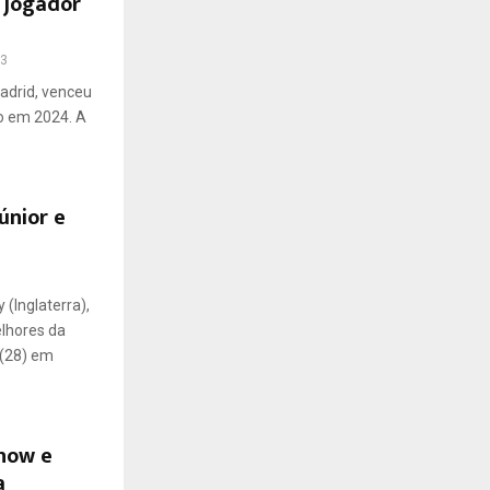
r jogador
3
Madrid, venceu
o em 2024. A
únior e
(Inglaterra),
elhores da
 (28) em
show e
a