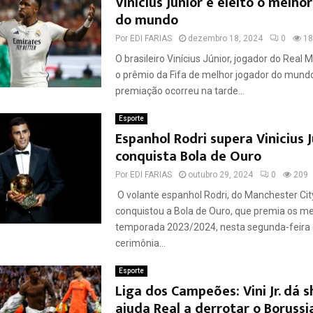
Vinícius Júnior é eleito o melho
do mundo
Por
EDI FARIAS
dezembro 18, 2024
0
18
O brasileiro Vinícius Júnior, jogador do Real 
o prêmio da Fifa de melhor jogador do mund
premiação ocorreu na tarde...
Esporte
Espanhol Rodri supera Vinicius J
conquista Bola de Ouro
Por
EDI FARIAS
outubro 29, 2024
0
209
O volante espanhol Rodri, do Manchester City 
conquistou a Bola de Ouro, que premia os m
temporada 2023/2024, nesta segunda-feira
cerimônia...
Esporte
Liga dos Campeões: Vini Jr. dá 
ajuda Real a derrotar o Borussi