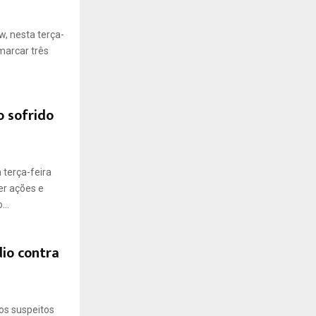
w, nesta terça-
marcar três
 sofrido
 terça-feira
er ações e
...
io contra
mos suspeitos