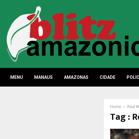
MENU
MANAUS
AMAZONAS
CIDADE
POLÍC
Home
Real M
Tag : 