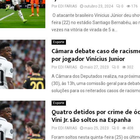
Por
EDI FARIAS
outubro 23, 2024
0
176
O atacante brasileiro Vinicius Júnior deu sho
feira (22) no estádio Santiago Bernabéu, ao 
vezes na vitória de virada de 5 a...
Esporte
Câmara debate caso de racismo
por jogador Vinícius Junior
Por
EDI FARIAS
maio 27, 2023
0
302
A Câmara dos Deputados realiza, na próxima
(30), às 13h, uma comissão geral para debat
soluções para os reiterados casos de racismo
Esporte
Quatro detidos por crime de ód
Vini Jr. são soltos na Espanha
Por
EDI FARIAS
maio 25, 2023
0
408
Foram soltos nesta quinta-feira (25) os últi