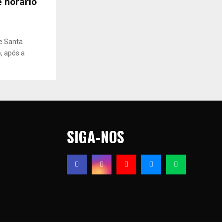
 horário
e Santa
, após a
.
SIGA-NOS