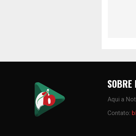
SOBRE 
Aqui a Not
Contato:
b