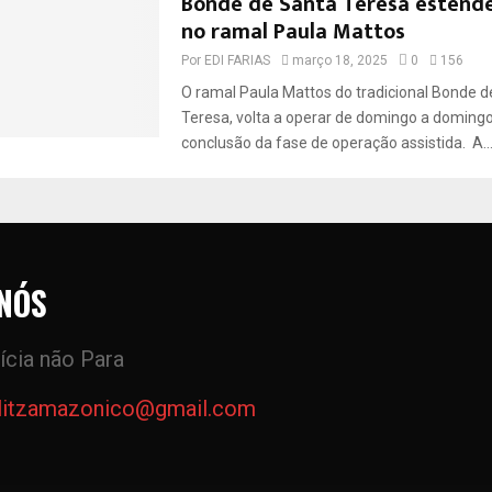
Bonde de Santa Teresa estende
no ramal Paula Mattos
Por
EDI FARIAS
março 18, 2025
0
156
O ramal Paula Mattos do tradicional Bonde d
Teresa, volta a operar de domingo a domingo
conclusão da fase de operação assistida. A..
NÓS
ícia não Para
litzamazonico@gmail.com