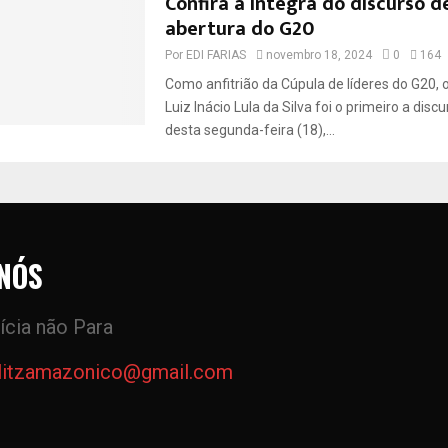
Confira a íntegra do discurso d
abertura do G20
Por
EDI FARIAS
novembro 18, 2024
0
164
Como anfitrião da Cúpula de líderes do G20, 
Luiz Inácio Lula da Silva foi o primeiro a dis
desta segunda-feira (18),...
NÓS
ícia não Para
litzamazonico@gmail.com