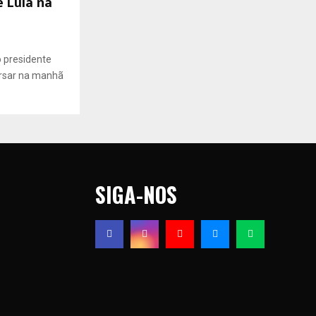
e Lula na
o presidente
cursar na manhã
SIGA-NOS