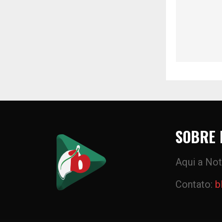
SOBRE 
Aqui a Not
Contato:
b