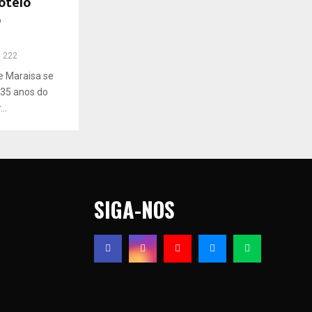
oteio
o
222
e Maraisa se
 35 anos do
..
SIGA-NOS