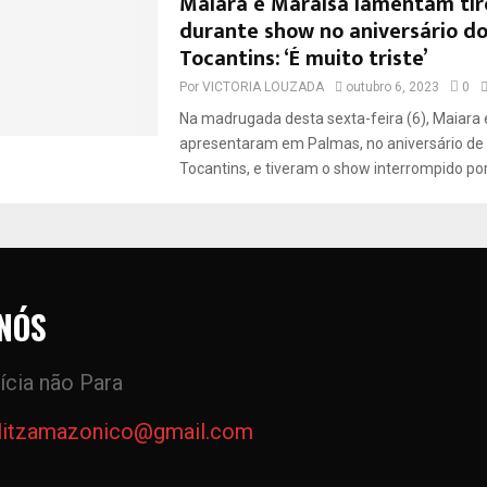
Maiara e Maraisa lamentam tir
durante show no aniversário d
Tocantins: ‘É muito triste’
Por
VICTORIA LOUZADA
outubro 6, 2023
0
Na madrugada desta sexta-feira (6), Maiara 
apresentaram em Palmas, no aniversário de
Tocantins, e tiveram o show interrompido por.
NÓS
ícia não Para
litzamazonico@gmail.com