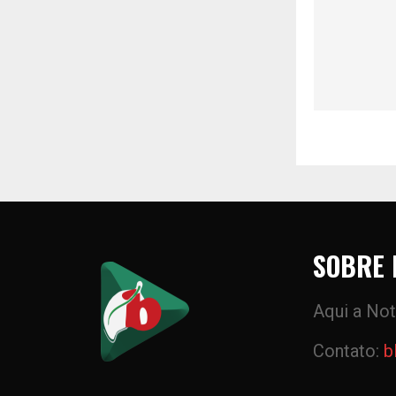
SOBRE 
Aqui a Not
Contato:
b