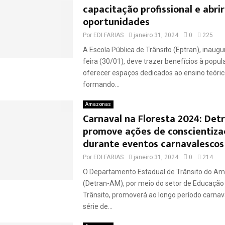
capacitação profissional e abri
oportunidades
Por
EDI FARIAS
janeiro 31, 2024
0
225
A Escola Pública de Trânsito (Eptran), inaugu
feira (30/01), deve trazer benefícios à popu
oferecer espaços dedicados ao ensino teórico
formando...
Amazonas
Carnaval na Floresta 2024: De
promove ações de conscientiza
durante eventos carnavalescos
Por
EDI FARIAS
janeiro 31, 2024
0
214
O Departamento Estadual de Trânsito do A
(Detran-AM), por meio do setor de Educação
Trânsito, promoverá ao longo período carna
série de...