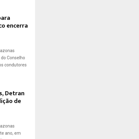
para
co encerra
mazonas
, do Conselho
 os condutores
s, Detran
ição de
mazonas
te ano, em