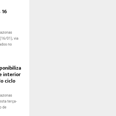
 16
mazonas
16/01), via
vados no
onibiliza
e interior
o ciclo
mazonas
esta terça-
o de