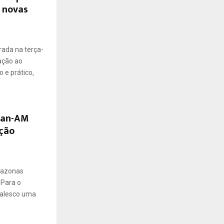
r novas
rada na terça-
lação ao
 e prático,
tran-AM
ção
mazonas
 Para o
valesco uma