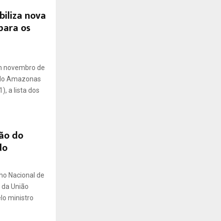
biliza nova
para os
em novembro de
 do Amazonas
, a lista dos
ão do
do
ho Nacional de
l da União
lo ministro