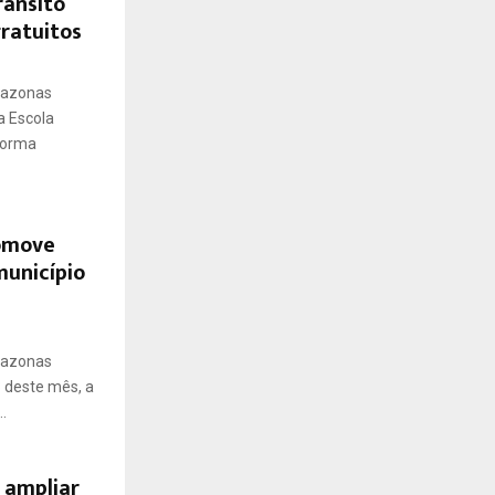
rânsito
gratuitos
mazonas
a Escola
 forma
romove
unicípio
mazonas
 deste mês, a
.
 ampliar