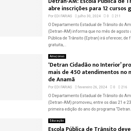
Detran-AM: Escola Pública de T
abre inscrições para 12 cursos 
Por
EDI FARIAS
julho 30, 2024
0
211
O Departamento Estadual de Trânsito do A
(Detran-AM) informa que no mês de agosto 
Pública de Trânsito (Eptran) irá oferecer, de
gratuita,...
Amazonas
‘Detran Cidadão no Interior’ p
mais de 450 atendimentos no m
de Anamã
Por
EDI FARIAS
fevereiro 26, 2024
0
216
O Departamento Estadual de Trânsito do A
(Detran-AM) promoveu, entre os dias 21 e 23
primeira edição do ano do programa “Detran..
Educação
Escola Pública de Trânsito deve