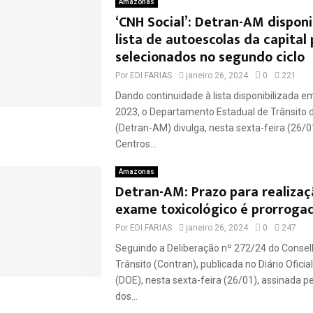
Amazonas
‘CNH Social’: Detran-AM disponi
lista de autoescolas da capital 
selecionados no segundo ciclo
Por
EDI FARIAS
janeiro 26, 2024
0
221
Dando continuidade à lista disponibilizada 
2023, o Departamento Estadual de Trânsito
(Detran-AM) divulga, nesta sexta-feira (26/01)
Centros...
Amazonas
Detran-AM: Prazo para realizaç
exame toxicológico é prorroga
Por
EDI FARIAS
janeiro 26, 2024
0
247
Seguindo a Deliberação nº 272/24 do Consel
Trânsito (Contran), publicada no Diário Oficia
(DOE), nesta sexta-feira (26/01), assinada pe
dos...