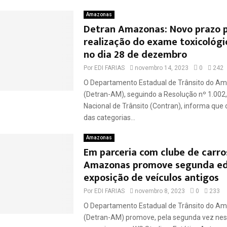
Amazonas
Detran Amazonas: Novo prazo 
realização do exame toxicológi
no dia 28 de dezembro
Por
EDI FARIAS
novembro 14, 2023
0
242
O Departamento Estadual de Trânsito do A
(Detran-AM), seguindo a Resolução nº 1.002
Nacional de Trânsito (Contran), informa que
das categorias...
Amazonas
Em parceria com clube de carro
Amazonas promove segunda ed
exposição de veículos antigos
Por
EDI FARIAS
novembro 8, 2023
0
233
O Departamento Estadual de Trânsito do A
(Detran-AM) promove, pela segunda vez nes