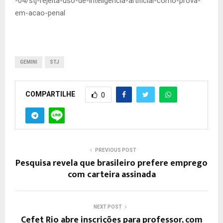
-04/stj-rejeita-uso-de-inteligencia-artificial-como-prova-
em-acao-penal
GEMINI
STJ
COMPARTILHE
0
PREVIOUS POST
Pesquisa revela que brasileiro prefere emprego
com carteira assinada
NEXT POST
Cefet Rio abre inscrições para professor, com