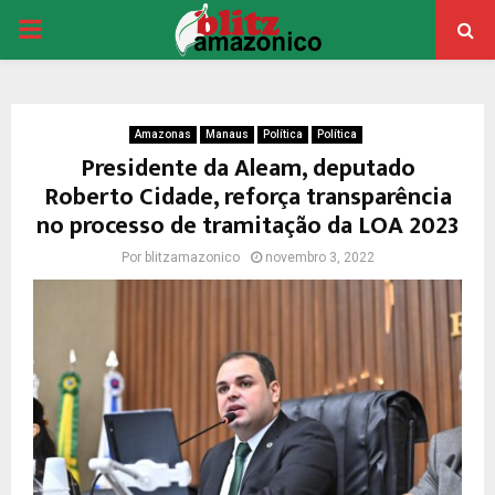
PRIMARY
MENU
Amazonas
Manaus
Política
Política
Presidente da Aleam, deputado
Roberto Cidade, reforça transparência
no processo de tramitação da LOA 2023
Por
blitzamazonico
novembro 3, 2022