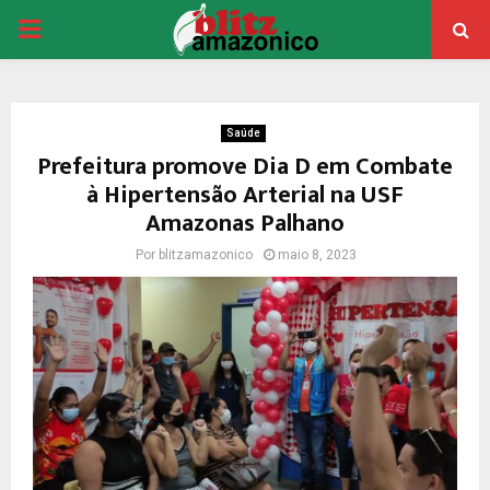
PRIMARY
MENU
Saúde
Prefeitura promove Dia D em Combate
à Hipertensão Arterial na USF
Amazonas Palhano
Por
blitzamazonico
maio 8, 2023