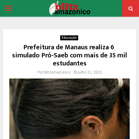
PRIMARY
MENU
Educação
Prefeitura de Manaus realiza 6º
simulado Pró-Saeb com mais de 35 mil
estudantes
Por
blitzamazonico
julho 22, 2025