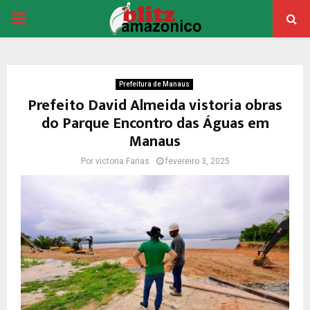
PRIMARY
MENU
Prefeitura de Manaus
Prefeito David Almeida vistoria obras
do Parque Encontro das Águas em
Manaus
Por
victoria Farias
fevereiro 3, 2025