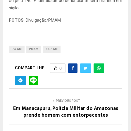
ou pelo 190. A identidade do denunciante será mantida em
sigilo.
FOTOS
: Divulgação/PMAM
PC-AM
PMAM
SSP-AM
COMPARTILHE
0
PREVIOUS POST
Em Manacapuru, Polícia Militar do Amazonas
prende homem com entorpecentes