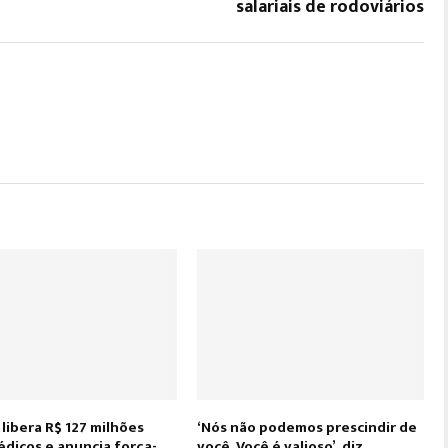
salariais de rodoviários
libera R$ 127 milhões
‘Nós não podemos prescindir de
édicos e anuncia força-
você. Você é valioso’, diz