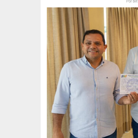
Por
bl