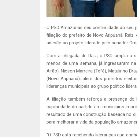
O PSD Amazonas deu continuidade ao seu pr
filiação do prefeito de Novo Aripuanã, Raiz
adesão ao projeto liderado pelo senador Om
Com a chegada de Raiz, o PSD amplia a sér
menos de uma semana, já ingressaram na si
Airão), Nicson Marreira (Tefé), Matulinho Br
(Novo Aripuanã), além dos prefeitos eleit
lideranças municipais ao grupo político lider
A filiação também reforça a presença do 
capilaridade do partido em municípios impor
resultado de uma construção baseada no diá
para melhorar a vida da população amazone
“O PSD está recebendo lideranças que conh