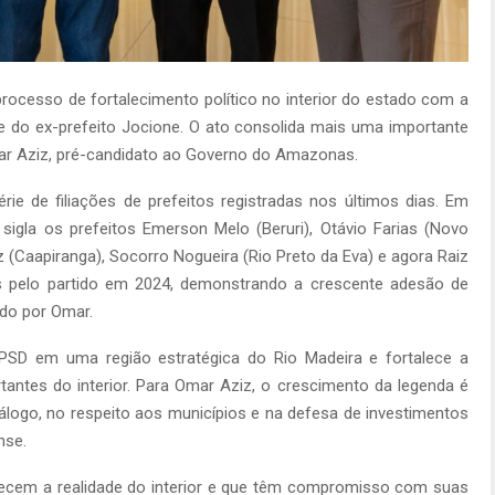
ocesso de fortalecimento político no interior do estado com a
, e do ex-prefeito Jocione. O ato consolida mais uma importante
ar Aziz, pré-candidato ao Governo do Amazonas.
ie de filiações de prefeitos registradas nos últimos dias. Em
gla os prefeitos Emerson Melo (Beruri), Otávio Farias (Novo
az (Caapiranga), Socorro Nogueira (Rio Preto da Eva) e agora Raiz
os pelo partido em 2024, demonstrando a crescente adesão de
ado por Omar.
PSD em uma região estratégica do Rio Madeira e fortalece a
tantes do interior. Para Omar Aziz, o crescimento da legenda é
logo, no respeito aos municípios e na defesa de investimentos
nse.
ecem a realidade do interior e que têm compromisso com suas