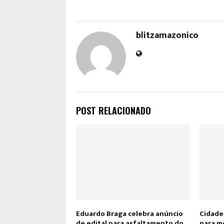
blitzamazonico
POST RELACIONADO
Eduardo Braga celebra anúncio
Cidade 
de edital para asfaltamento do
para m