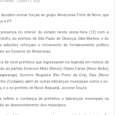
DI FARIAS
junho 13, 2026
 decidem somar forças ao grupo Amazonas Forte de Novo, que
nos e PT
resença no interior do estado nesta sexta-feira (12) com a
ndolfo, do prefeito de São Paulo de Olivença, Gibe Martins, e do
 As adesões reforçam o movimento de fortalecimento político
idato ao Governo do Amazonas.
ca de nove prefeitos que ingressaram na legenda em menos de
ado ao partido Emerson Melo (Beruri), Otávio Farias (Novo Airão),
aapiranga), Socorro Nogueira (Rio Preto da Eva), Raiz (Novo
onho (Codajás), além de outras lideranças municipais como o ex-
a, e o ex-prefeito de Novo Aripuanã, Jocione Souza.
reflete a confiança de prefeitos e lideranças municipais na
do ao desenvolvimento dos municípios.