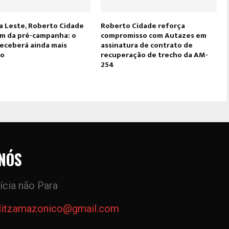
a Leste, Roberto Cidade
Roberto Cidade reforça
om da pré-campanha: o
compromisso com Autazes em
receberá ainda mais
assinatura de contrato de
ão
recuperação de trecho da AM-
254
NÓS
ícia não Para
litzamazonico@gmail.com