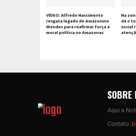
VÍDEO: Alfredo Nascimento
Na zon
resgata legado de Amazonino
dá o t
Mendes para reafirmar força e
social 
moral política no Amazonas
atenç
SOBRE 
Aqui a Not
Contato:
b