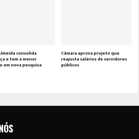
Almeida consolida
Câmara aprova projeto que
nça e tem a menor
reajusta salários de servidores
ão em nova pesquisa
públicos
NÓS