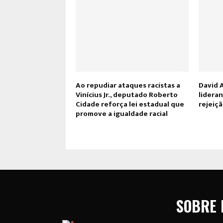
Ao repudiar ataques racistas a
David 
Vinícius Jr., deputado Roberto
lidera
Cidade reforça lei estadual que
rejeiç
promove a igualdade racial
SOBRE 