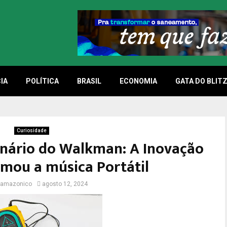
IA
POLÍTICA
BRASIL
ECONOMIA
GATA DO BLIT
Curiosidade
nário do Walkman: A Inovação
rmou a música Portátil
tzamazonico
agosto 12, 2024