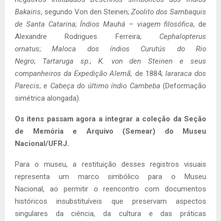
Bakairis
, segundo Von den Steinen;
Zoolito dos Sambaquis
de Santa Catarina; Índios Mauhá – viagem filosófica
, de
Alexandre Rodrigues Ferreira;
Cephalopterus
ornatus
;
Maloca dos índios Curutús do Rio
Negro
;
Tartaruga sp
.;
K. von den Steinen e seus
companheiros da Expedição Alemã,
de 1884;
Iararaca dos
Parecis
; e
Cabeça do último índio Cambeba
(Deformação
simétrica alongada).
Os itens passam agora a integrar a coleção da Seção
de Memória e Arquivo (Semear) do Museu
Nacional/UFRJ.
Para o museu, a restituição desses registros visuais
representa um marco simbólico para o Museu
Nacional, ao permitir o reencontro com documentos
históricos insubstituíveis que preservam aspectos
singulares da ciência, da cultura e das práticas