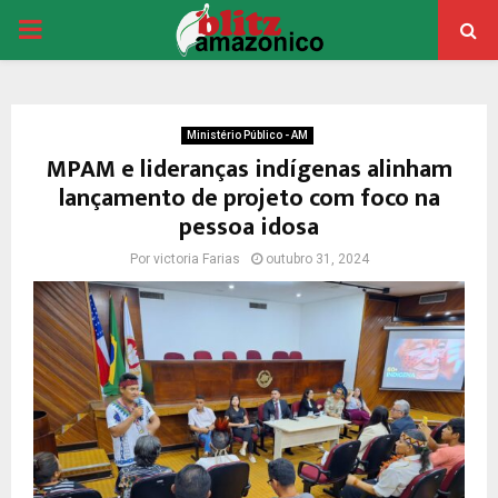
PRIMARY
MENU
Ministério Público - AM
MPAM e lideranças indígenas alinham
lançamento de projeto com foco na
pessoa idosa
Por
victoria Farias
outubro 31, 2024