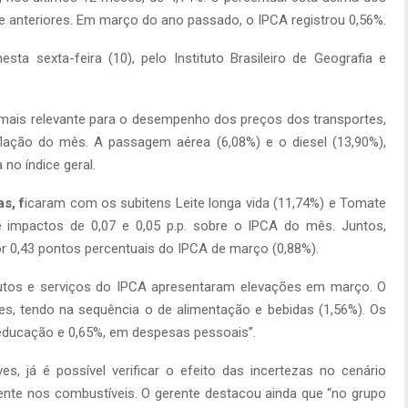
 anteriores. Em março do ano passado, o IPCA registrou 0,56%.
ta sexta-feira (10), pelo Instituto Brasileiro de Geografia e
 mais relevante para o desempenho dos preços dos transportes,
flação do mês. A passagem aérea (6,08%) e o diesel (13,90%),
no índice geral.
s, f
icaram com os subitens Leite longa vida (11,74%) e Tomate
e impactos de 0,07 e 0,05 p.p. sobre o IPCA do mês. Juntos,
r 0,43 pontos percentuais do IPCA de março (0,88%).
utos e serviços do IPCA apresentaram elevações em março. O
rtes, tendo na sequência o de alimentação e bebidas (1,56%). Os
educação e 0,65%, em despesas pessoais”.
s, já é possível verificar o efeito das incertezas no cenário
mente nos combustíveis. O gerente destacou ainda que “no grupo