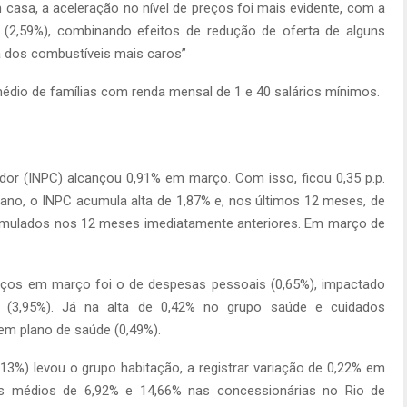
casa, a aceleração no nível de preços foi mais evidente, com a
2 (2,59%), combinando efeitos de redução de oferta de alguns
a dos combustíveis mais caros”
édio de famílias com renda mensal de 1 e 40 salários mínimos.
dor (INPC) alcançou 0,91% em março. Com isso, ficou 0,35 p.p.
 ano, o INPC acumula alta de 1,87% e, nos últimos 12 meses, de
cumulados nos 12 meses imediatamente anteriores. Em março de
eços em março foi o de despesas pessoais (0,65%), impactado
s (3,95%). Já na alta de 0,42% no grupo saúde e cuidados
 em plano de saúde (0,49%).
0,13%) levou o grupo habitação, a registrar variação de 0,22% em
es médios de 6,92% e 14,66% nas concessionárias no Rio de