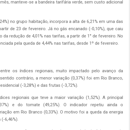
o mês, manteve-se a bandeira tarifária verde, sem custo adicional
,24%) no grupo habitação, incorpora a alta de 6,21% em uma das
partir de 23 de fevereiro. Já no gás encanado (-0,10%), que caiu
 da redução de 4,01% nas tarifas, a partir de 1° de fevereiro. No
uenciada pela queda de 4,44% nas tarifas, desde 1º de fevereiro.
 entre os índices regionais, muito impactado pelo avanço da
sentido contrário, a menor variação (0,37%) foi em Rio Branco,
esidencial (-3,28%) e das frutas (-3,72%).
ices regionais que teve a maior variação (1,52%). A principal
7,37%) e do tomate (49,25%). O indicador repetiu ainda o
ação em Rio Branco (0,33%). O motivo foi a queda da energia
a (-6,46%).