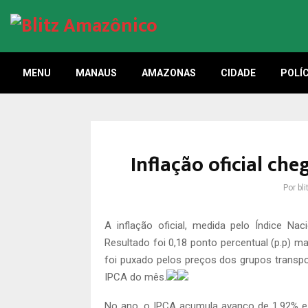
MENU
MANAUS
AMAZONAS
CIDADE
POLÍC
Inflação oficial ch
Por
bl
A inflação oficial, medida pelo Índice Na
Resultado foi 0,18 ponto percentual (p.p) m
foi puxado pelos preços dos grupos transp
IPCA do mês.
No ano, o IPCA acumula avanço de 1,92% e,