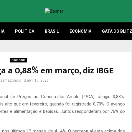
IA
POLÍTICA
BRASIL
ECONOMIA
GATA DO BLIT
Economia
ega a 0,88% em março, diz IBGE
itzamazonico
abril 10, 2026
cional de Preços ao Consumidor Amplo (IPCA), atingiu 0,88%.
ais alto que em fevereiro, quando foi registrado 0,70%. O avanço
ortes e alimentação e bebidas. Juntos responderam por 76% do
 nos últimos 12 meses, de 4,14%. O percentual está acima dos