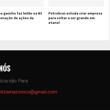
o gaúcho faz leilão na B3
Petrobras estuda criar empresa
lienação de ações da
para voltar a ser grande em
etanol
NÓS
ícia não Para
litzamazonico@gmail.com