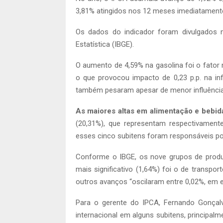
3,81% atingidos nos 12 meses imediatamente
Os dados do indicador foram divulgados nes
Estatística (IBGE).
O aumento de 4,59% na gasolina foi o fator
o que provocou impacto de 0,23 p.p. na in
também pesaram apesar de menor influência 
As maiores altas em alimentação e bebida
(20,31%), que representam respectivament
esses cinco subitens foram responsáveis po
Conforme o IBGE, os nove grupos de prod
mais significativo (1,64%) foi o de transpo
outros avanços “oscilaram entre 0,02%, em 
Para o gerente do IPCA, Fernando Gonçalve
internacional em alguns subitens, principal