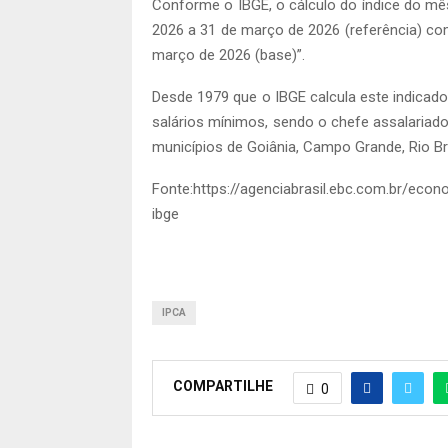
Conforme o IBGE, o cálculo do índice do m
2026 a 31 de março de 2026 (referência) com
março de 2026 (base)”.
Desde 1979 que o IBGE calcula este indicado
salários mínimos, sendo o chefe assalariado
municípios de Goiânia, Campo Grande, Rio Bra
Fonte:https://agenciabrasil.ebc.com.br/eco
ibge
IPCA
COMPARTILHE
0