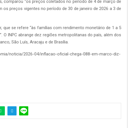
ês, comparou “os preços coletados no período de 4 de março de
 os preços vigentes no período de 30 de janeiro de 2026 a 3 de
r, que se refere “às famílias com rendimento monetário de 1 a 5
”. O INPC abrange dez regiões metropolitanas do país, além dos
nco, São Luís, Aracaju e de Brasília.
nomia/noticia/2026-04/inflacao-oficial-chega-088-em-marco-diz-