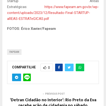
Startup Áreas
Estratégicas:
https://www.fapeam.am.gov.br/wp-
content/uploads/2023/12/Resultado-Final-STARTUP-
aREAS-ESTRATeGICAS.pdf
FOTOS: Érico Xavier/Fapeam
FAPEAM
COMPARTILHE
0
PREVIOUS POST
‘Detran Cidadão no Interior’: Rio Preto da Eva
recebe ação de cidadania no sábado