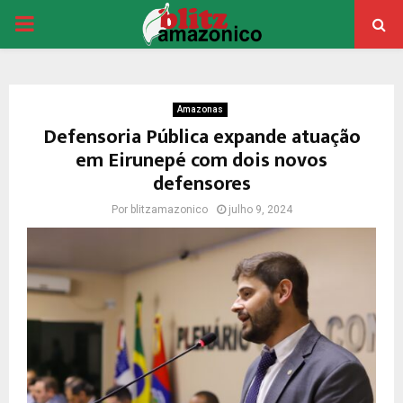
PRIMARY
MENU
Amazonas
Defensoria Pública expande atuação
em Eirunepé com dois novos
defensores
Por
blitzamazonico
julho 9, 2024