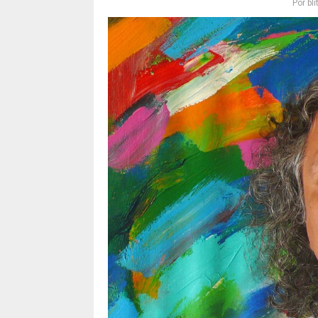
Por
bl