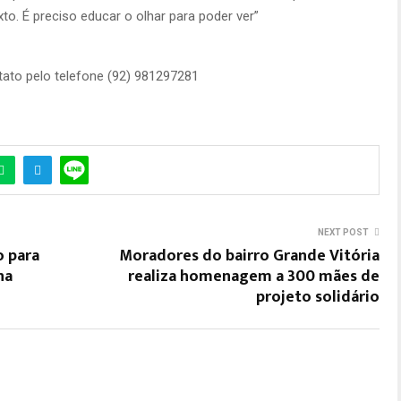
to. É preciso educar o olhar para poder ver”
ntato pelo telefone (92) 981297281
NEXT POST
o para
Moradores do bairro Grande Vitória
na
realiza homenagem a 300 mães de
projeto solidário