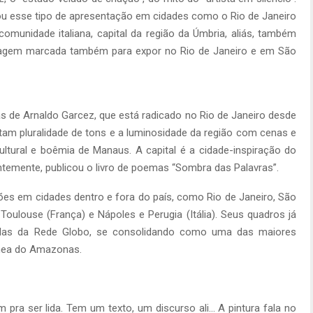
alizou esse tipo de apresentação em cidades como o Rio de Janeiro
comunidade italiana, capital da região da Úmbria, aliás, também
ssagem marcada também para expor no Rio de Janeiro e em São
s de Arnaldo Garcez, que está radicado no Rio de Janeiro desde
tam pluralidade de tons e a luminosidade da região com cenas e
ultural e boêmia de Manaus. A capital é a cidade-inspiração do
temente, publicou o livro de poemas “Sombra das Palavras”.
es em cidades dentro e fora do país, como Rio de Janeiro, São
 Toulouse (França) e Nápoles e Perugia (Itália). Seus quadros já
velas da Rede Globo, se consolidando como uma das maiores
ânea do Amazonas.
m pra ser lida. Tem um texto, um discurso ali… A pintura fala no