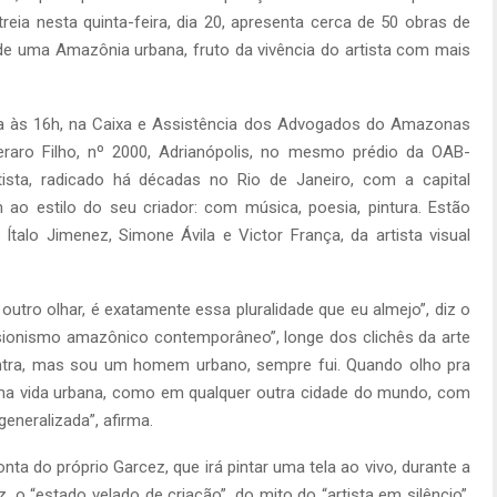
eia nesta quinta-feira, dia 20, apresenta cerca de 50 obras de
de uma Amazônia urbana, fruto da vivência do artista com mais
ira às 16h, na Caixa e Assistência dos Advogados do Amazonas
eraro Filho, nº 2000, Adrianópolis, no mesmo prédio da OAB-
sta, radicado há décadas no Rio de Janeiro, com a capital
o estilo do seu criador: com música, poesia, pintura. Estão
talo Jimenez, Simone Ávila e Victor França, da artista visual
ro olhar, é exatamente essa pluralidade que eu almejo”, diz o
essionismo amazônico contemporâneo”, longe dos clichês da arte
ontra, mas sou um homem urbano, sempre fui. Quando olho pra
a vida urbana, como em qualquer outra cidade do mundo, com
eneralizada”, afirma.
ta do próprio Garcez, que irá pintar uma tela ao vivo, durante a
 o “estado velado de criação”, do mito do “artista em silêncio”.