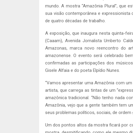
mundo. A mostra “Amazônia Plural”, que estr
sua visão contemporânea e expressionista 
de quatro décadas de trabalho.
A exposição, que inaugura nesta quinta-fe
(Caaam), Avenida Jornalista Umberto Cald
Amazonas, marca novo reencontro do arti
amazonense. O evento será celebrado bem a
confirmadas as participações dos músicos Í
Gisele Alfaia e do poeta Elpídio Nunes.
“Vamos apresentar uma Amazônia com um out
artista, que carrega as tintas de um “expr
amazônica tradicional. “Não tenho nada c
Amazônia, vejo que a gente também tem um
seus problemas políticos, sociais, de ordem g
Um dos pontos altos da mostra ficará por con
mostra, desmitificando, como ele mesmo diz,