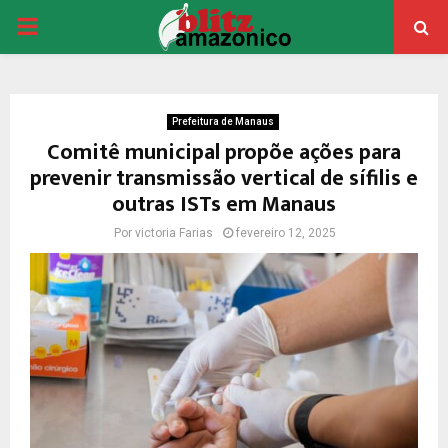
PRIMARY
MENU
Prefeitura de Manaus
Comitê municipal propõe ações para
prevenir transmissão vertical de sífilis e
outras ISTs em Manaus
Por
victoria Farias
fevereiro 12, 2025