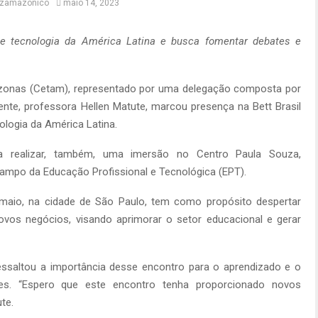
itzamazonico
maio 14, 2023
e tecnologia da América Latina e busca fomentar debates e
zonas (Cetam), representado por uma delegação composta por
idente, professora Hellen Matute, marcou presença na Bett Brasil
logia da América Latina.
ra realizar, também, uma imersão no Centro Paula Souza,
ampo da Educação Profissional e Tecnológica (EPT).
e maio, na cidade de São Paulo, tem como propósito despertar
ovos negócios, visando aprimorar o setor educacional e gerar
essaltou a importância desse encontro para o aprendizado e o
tes. “Espero que este encontro tenha proporcionado novos
te.