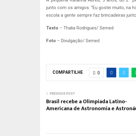
A pequena Katarina Abreu, 5 anos, do 2º pe
junto com os amigos. “Eu gostei muito, na ho
escola a gente sempre faz brincadeiras junto
Texto
– Thalia Rodrigues/ Semed
Foto
– Divulgação/ Semed
COMPARTILHE
0
PREVIOUS POST
Brasil recebe a Olimpíada Latino-
Americana de Astronomia e Astroná