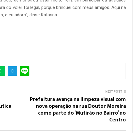
ríodo, demonstrou estar muito feliz em participar da atividade
ra do vôlei, foi legal, porque brinquei com meus amigos. Aqui na
s, e eu adoro”, disse Katarina.
NEXT POST
Prefeitura avança na limpeza visual com
utica
nova operação na rua Doutor Moreira
como parte do ‘Mutirão no Bairro’ no
Centro