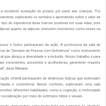
a excelente aceitação do projeto por parte das crianças. “Foi
ivamente, explorando os sentidos e aprendendo sobre o valor da
se tipo de experiência deixa marcas positivas em suas vidas, pois
s típicas quanto as atípicas vivenciem momentos como esses na
ursos e todos participaram da ação. A professora da sala de
ância da “Semana da Pessoa com Deficiência” como instrumento
l que abraça a diversidade e a inclusão. Nosso trabalho é para
s conscientes, acessíveis e acolhedoras, garantindo respeito
al”, disse Mariane.
ação infantil participaram de dinâmicas lúdicas que estimulam
patia e convivência. Nesse contexto, exploraram uma sala
nvolver diferentes habilidades, como a cognição, a motricidade
 socialização, por meio de estímulos táteis e visuais.