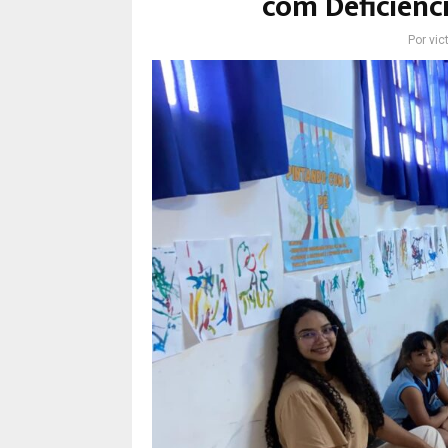
com Deficiênci
Por
vic