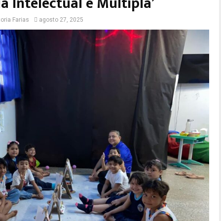
a Intelectual e Múltipla’
toria Farias
agosto 27, 2025