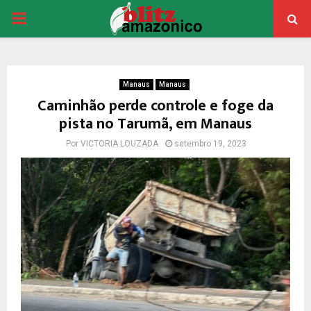
PRIMARY
MENU
Manaus
Manaus
Caminhão perde controle e foge da
pista no Tarumã, em Manaus
Por
VICTORIA LOUZADA
setembro 19, 2023