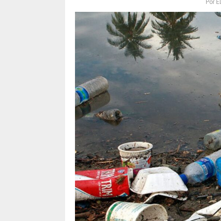
Por
E