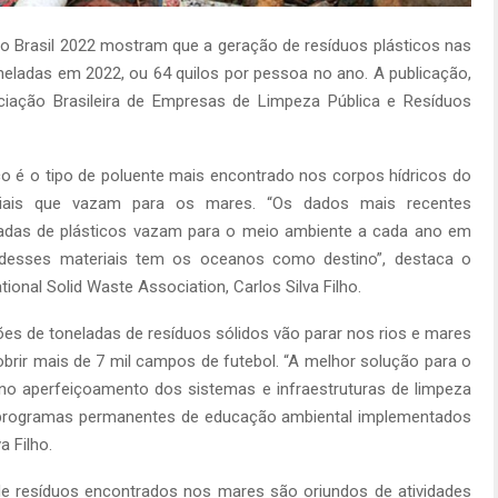
 Brasil 2022 mostram que a geração de resíduos plásticos nas
toneladas em 2022, ou 64 quilos por pessoa no ano. A publicação,
ociação Brasileira de Empresas de Limpeza Pública e Resíduos
co é o tipo de poluente mais encontrado nos corpos hídricos do
riais que vazam para os mares. “Os dados mais recentes
adas de plásticos vazam para o meio ambiente a cada ano em
desses materiais tem os oceanos como destino”, destaca o
tional Solid Waste Association, Carlos Silva Filho.
hões de toneladas de resíduos sólidos vão parar nos rios e mares
obrir mais de 7 mil campos de futebol. “A melhor solução para o
 no aperfeiçoamento dos sistemas e infraestruturas de limpeza
 programas permanentes de educação ambiental implementados
 Filho.
de resíduos encontrados nos mares são oriundos de atividades