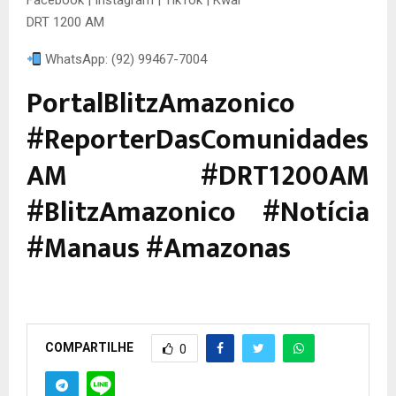
Facebook | Instagram | TikTok | Kwai
DRT 1200 AM
WhatsApp: (92) 99467-7004
PortalBlitzAmazonico
#ReporterDasComunidades
AM #DRT1200AM
#BlitzAmazonico #Notícia
#Manaus #Amazonas
COMPARTILHE
0