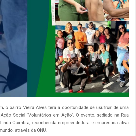
, o bairro Vieira Alves terá a oportunidade de usufruir de uma
a Ação Social “Voluntários em Ação”. O evento, sediado na Rua
e Linda Coimbra, reconhecida empreendedora e empresária ativa
 mundo, através da ONU.