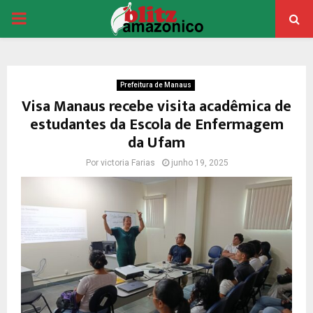
PRIMARY
MENU
Prefeitura de Manaus
Visa Manaus recebe visita acadêmica de
estudantes da Escola de Enfermagem
da Ufam
Por
victoria Farias
junho 19, 2025