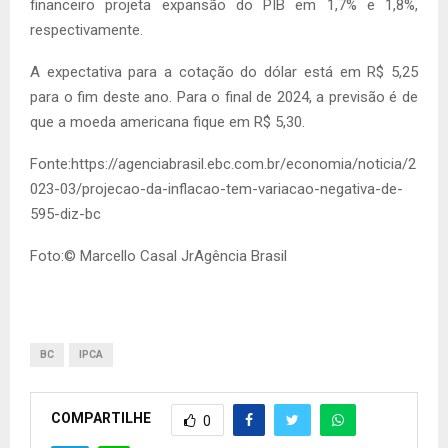
financeiro projeta expansão do PIB em 1,7% e 1,8%,
respectivamente.
A expectativa para a cotação do dólar está em R$ 5,25
para o fim deste ano. Para o final de 2024, a previsão é de
que a moeda americana fique em R$ 5,30.
Fonte:https://agenciabrasil.ebc.com.br/economia/noticia/2
023-03/projecao-da-inflacao-tem-variacao-negativa-de-
595-diz-bc
Foto:© Marcello Casal JrAgência Brasil
BC
IPCA
COMPARTILHE
0