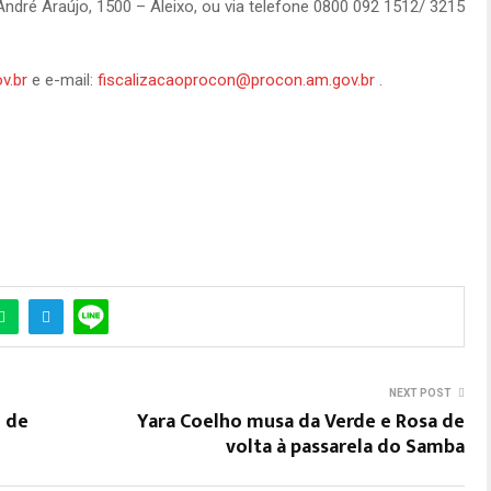
 André Araújo, 1500 – Aleixo, ou via telefone 0800 092 1512/ 3215
v.br
e e-mail:
fiscalizacaoprocon@procon.am.gov.br
.
NEXT POST
 de
Yara Coelho musa da Verde e Rosa de
volta à passarela do Samba