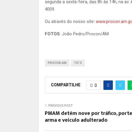
segunda a sexta-feira, das 8h às 14h, na av.
4009.
Ou através do nosso site:
www.procon.am.go
FOTOS
: João Pedro/Procon/AM
PROCON-AM
TIC’S
COMPARTILHE
0
PREVIOUS POST
PMAM detém nove por tráfico, porte
arma e veículo adulterado