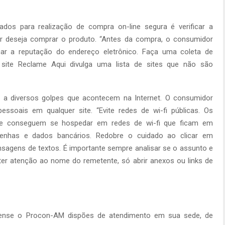
.
ados para realização de compra on-line segura é verificar a
or deseja comprar o produto. “Antes da compra, o consumidor
car a reputação do endereço eletrônico. Faça uma coleta de
site Reclame Aqui divulga uma lista de sites que não são
 a diversos golpes que acontecem na Internet. O consumidor
pessoais em qualquer site. “Evite redes de wi-fi públicas. Os
s e conseguem se hospedar em redes de wi-fi que ficam em
senhas e dados bancários. Redobre o cuidado ao clicar em
nsagens de textos. É importante sempre analisar se o assunto e
er atenção ao nome do remetente, só abrir anexos ou links de
ense o Procon-AM dispões de atendimento em sua sede, de