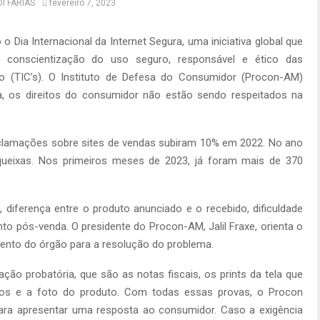
DI FARIAS
fevereiro 7, 2023
 Dia Internacional da Internet Segura, uma iniciativa global que
 conscientização do uso seguro, responsável e ético das
 (TIC’s). O Instituto de Defesa do Consumidor (Procon-AM)
a, os direitos do consumidor não estão sendo respeitados na
lamações sobre sites de vendas subiram 10% em 2022. No ano
queixas. Nos primeiros meses de 2023, já foram mais de 370
, diferença entre o produto anunciado e o recebido, dificuldade
nto pós-venda. O presidente do Procon-AM, Jalil Fraxe, orienta o
ento do órgão para a resolução do problema.
ão probatória, que são as notas fiscais, os prints da tela que
os e a foto do produto. Com todas essas provas, o Procon
para apresentar uma resposta ao consumidor. Caso a exigência