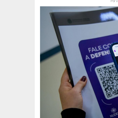
Por
v