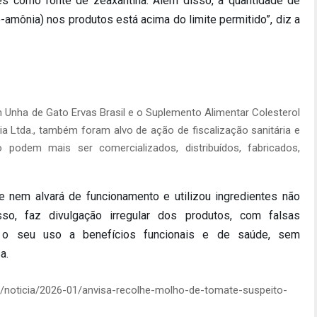
es como fonte de zeaxantina. Além disso, a quantidade de
-amônia) nos produtos está acima do limite permitido”, diz a
Unha de Gato Ervas Brasil e o Suplemento Alimentar Colesterol
ria Ltda., também foram alvo de ação de fiscalização sanitária e
podem mais ser comercializados, distribuídos, fabricados,
e nem alvará de funcionamento e utilizou ingredientes não
so, faz divulgação irregular dos produtos, com falsas
do o seu uso a benefícios funcionais e de saúde, sem
a.
de/noticia/2026-01/anvisa-recolhe-molho-de-tomate-suspeito-