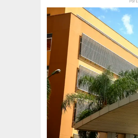
Por
E