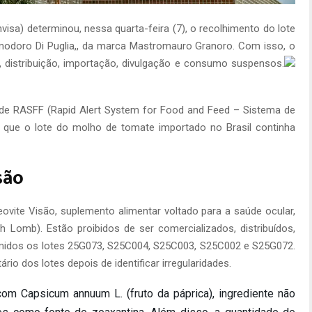
nvisa) determinou, nessa quarta-feira (7), o recolhimento do lote
doro Di Puglia,, da marca Mastromauro Granoro. Com isso, o
, distribuição, importação, divulgação e consumo suspensos.
ede RASFF (Rapid Alert System for Food and Feed – Sistema de
 que o lote do molho de tomate importado no Brasil continha
são
ovite Visão, suplemento alimentar voltado para a saúde ocular,
h Lomb). Estão proibidos de ser comercializados, distribuídos,
umidos os lotes 25G073, S25C004, S25C003, S25C002 e S25G072.
o dos lotes depois de identificar irregularidades.
com Capsicum annuum L. (fruto da páprica), ingrediente não